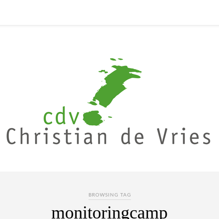
BROWSING TAG
monitoringcamp