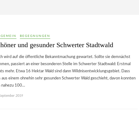
LGEMEIN
BEGEGNUNGEN
höner und gesunder Schwerter Stadtwald
h wird auf die öffentliche Bekanntmachung gewartet. Sollte sie demnächst
men, passiert an einer besonderen Stelle im Schwerter Stadtwald: Erstmal
hts mehr. Etwa 16 Hektar Wald sind dann Wildnisentwicklungsgebiet. Dass
s aus einem ohnehin sehr gesunden Schwerter Wald geschieht, davon konnten
h nahezu 100…
 September 2019