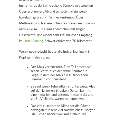
Immerhin ab dort eine schöne Strecke mit wenigen
Überraschungen. Ab und an noch mal ein wenig
hügelauf, ging so, im Schneckentempo. Über
Mettingen und Neuenkirchen reichte es am Ende bis
nach Ankum. Ein kleines Städtchen mit langer
Geschichte, und einem sehr freundlichen Empfang
im
Hotel Raming
. Schwer erkämpfte 70 Kilometer.
Wenig nachgedacht heute, die Entschleunigung im
Kopf geht also voran:
Der Mais vertrocknet. Zum Teil ernten sie
schon. Vermutlich der dritte Sommer in
Folge, in dem der Mais die zu trockenen
Sommer nicht übersteht.
Es sind wenig Fahrradfahrer unterwegs. Also
auf den längeren Strecken. Selten kommt
einem mal jemand entgegen, man nickt und
grüßt. Vielleicht waren es heute zwei.
Das viel zu trockene Klima hat die Bäume
bewogen, für sehr viel Nachwuchs zu sorgen.
Die Eichen hängen voll mit Eicheln, die