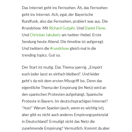
Das Internet geht ins Fernsehen. Äh, das Fernsehen
geht ins Internet. Ach, egal, der Bayerische
Rundfunk, also das Fernsehen, probiert was aus. Die
#rundshow. Mit
Richard Gutjahr
. Und
Daniel Fiene
.
Und
Christian Jakubetz
am twitter-Hebel. Erste
Sendung heute Abend. Die timeline ist aufgeregt.
Und twittern die
#rundshow
gleich mal in die
trending topics. Gut so.
Der Start ist mutig. Das Thema sperrig. „Empört
euch (oder lasst es einfach bleiben)“. Und leider
geht’s da mit dem ersten Missgriff los. Denn das
eigentliche Thema der Empörung (im Netz) wird an
den spanischen Protesten aufgehängt. Spanische
Proteste in Bayern. Im deutschsprachigen Internet?
*hust* Warum Spanien (auch, wenn es wichtig ist),
aber gibt es nicht auch anderes Empörungspotenzial
in Deutschland? Ermutigt nicht das Netz die
zunehmende Empörung? Vermutlich. Kommt da aber