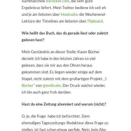
Suchmaschine
icerocket.com
, die sehr gute
Ergebnisse liefert. Mein Twitter bediene ich seit eh
und je am liebsten über
Hootsuite
; die Wochenend-
Lektüre der Timelines am liebsten über
Flipboard
.
Wie heißt das Buch, das du gerade liest oder zuletzt
gelesen hast?
Mein Geständnis an dieser Stelle: Kaum Bücher
derzeit; ich habe in den letzten Jahren so viel
gelesen, dass sie mir aus den Ohren heraus
gekommen sind. Es liegen wieder einige auf dem
Stapel, nicht zuletzt mit dem großartigen Projekt
„5
Bücher“
von
@mellcolm
. Der Druck wächst wieder,
ich bin auch ganz froh darüber.
Hast du eine Zeitung abonniert und warum (nicht)?
O, je, die Frage habe ich befürchtet. Dem
ehemaligen Tageszeitungs-Redakteur diese Frage zu
stellen, ist fast schon etwas perfide. Nein, kein Abo