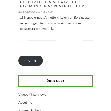
DIE HEIMLICHEN SCHÄTZE DER
DORTMUNDER NORDSTADT - CDV!
29. September 2019 at 13:59
[…] Truppe erneut Annette Kritzler von Borsigplatz-
VerFührungen; für mich nach dem Besuch im
Hoeschpark die zweite […]
Find me!
ÜBER CDV!
Videos / Interviews
About me
Kommunikation