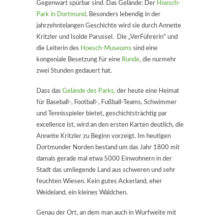
Gegenwart spürbar sind. Das Gelände: Der
Hoesch-
Park in Dortmund
. Besonders lebendig in der
jahrzehntelangen Geschichte wird sie durch Annette
Kritzler und Isolde Parussel. Die „VerFührerin“ und
die Leiterin des
Hoesch-Museums
sind eine
kongeniale Besetzung für eine
Runde
, die nurmehr
zwei Stunden gedauert hat.
Dass das
Gelände des Parks,
der heute eine Heimat
für Baseball-, Football-, Fußball-Teams, Schwimmer
und Tennisspieler bietet, geschichtsträchtig par
excellence ist, wird an den ersten Karten deutlich, die
Annette Kritzler zu Beginn vorzeigt. Im heutigen
Dortmunder Norden bestand um das Jahr 1800 mit
damals gerade mal etwa 5000 Einwohnern in der
Stadt das umliegende Land aus schweren und sehr
feuchten Wiesen. Kein gutes Ackerland, eher
Weideland, ein kleines Wäldchen.
Genau der Ort, an dem man auch in Wurfweite mit